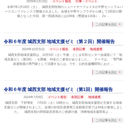
2025年2月13日
イベント報告
行事・イベント
令和7年1月18日（土）、城西支部恒例のニューイヤーフェスタが中野セントラルパ
ークカンファレンスで開催されました。会場を中野サンプラザから移して2回目の開
催となった今回、第一部講演会には109名（懇親会116名）、Zo …
この記事を読む
令和６年度 城西支部 地域支援ゼミ（第２回）開催報告
2024年10月31日
イベント報告
各部記事
地域連携
城西支部地域支援部は、10月5日（土）午後、としま区民センター会議室にて「地
域支援ゼミ（第2回）」を開催、40名のご参加がありました。 テーマは、「専門家
派遣制度の専門家として活躍するには」です。公的支援機関等におけ …
この記事を読む
令和６年度 城西支部 地域支援ゼミ（第1回）開催報告
2024年7月8日
イベント報告
各部記事
地域連携
城西支部 下村博史 7月6日（土）16時から、城西支部地域支援部が主催する地域
支援ゼミが開催されました。会場の杉並区産業商工会館展示室では49名が参加しまし
た。 城西支部の阿部副支部長のご挨拶の後、河崎地域支援部長よ …
この記事を読む