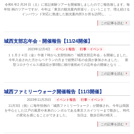
令和6 年2 月24 日（土）に首記体験ツアーを開催致しましたのでご報告致します。毎
年恒 例のツアーですが、今年は「東京の観光案内所巡り」ということで、増え続ける
インバウン ド対応に熟達した観光案内所3 か所を訪問し、 …
この記事を読む
城西支部忘年会・開催報告【11/24開催】
2023年12月4日
イベント報告
行事・イベント
１１月２４日（金）午後７時から支部恒例の「城西支部忘年会」を開催しました。
今年入会された方からベテランの方まで総勢27名の会員が参加されました。 新
型コロナウイルス感染症が第5類に移行後初めての忘年会の開催となり …
この記事を読む
城西ファミリーウォーク開催報告【11/3開催】
2023年11月25日
イベント報告
行事・イベント
11月3日（祝）に毎年恒例の「城西ファミリーウォーク」が開催され、今年は両国
を中心とした江戸の風景や未来のシンボルである東京スカイツリーまで散歩し、時代
の変化を感じることができました。 当日は、散歩日和の晴天 …
この記事を読む