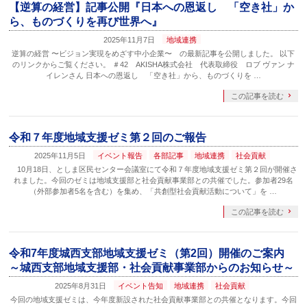
【逆算の経営】記事公開『日本への恩返し 「空き社」か
ら、ものづくりを再び世界へ』
2025年11月7日
地域連携
逆算の経営 〜ビジョン実現をめざす中小企業〜 の最新記事を公開しました。 以下
のリンクからご覧ください。 ＃42 AKISHA株式会社 代表取締役 ロブ ヴァン ナ
イレンさん 日本への恩返し 「空き社」から、ものづくりを …
この記事を読む
令和７年度地域支援ゼミ第２回のご報告
2025年11月5日
イベント報告
各部記事
地域連携
社会貢献
10月18日、としま区民センター会議室にて令和７年度地域支援ゼミ第２回が開催さ
れました。今回のゼミは地域支援部と社会貢献事業部との共催でした。参加者29名
（外部参加者5名を含む）を集め、「共創型社会貢献活動について」を …
この記事を読む
令和7年度城西支部地域支援ゼミ（第2回）開催のご案内
～城西支部地域支援部・社会貢献事業部からのお知らせ～
2025年8月31日
イベント告知
地域連携
社会貢献
今回の地域支援ゼミは、今年度新設された社会貢献事業部との共催となります。今回