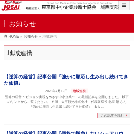
お知らせ
HOME
»
お知らせ
»
地域連携
地域連携
【逆算の経営】記事公開『強かに順応し生み出し続けてき
た価値』
2026年7月12日
地域連携
逆算の経営 〜ビジョン実現をめざす中小企業〜 の最新記事を公開しました。 以下
のリンクからご覧ください。 ＃45 太平観光株式会社 代表取締役 北垣 繁 さん
『強かに順応し生み出し続けてきた価値』 &nb …
この記事を読む
【逆算の経営】記事公開『価格で勝負しないシェアハウ