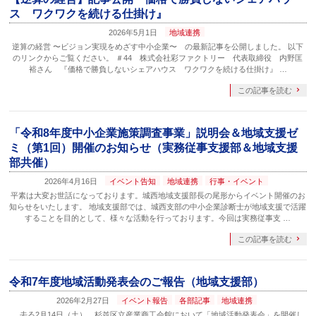
ス ワクワクを続ける仕掛け』
2026年5月1日
地域連携
逆算の経営 〜ビジョン実現をめざす中小企業〜 の最新記事を公開しました。 以下
のリンクからご覧ください。 ＃44 株式会社彩ファクトリー 代表取締役 内野匡
裕さん 『価格で勝負しないシェアハウス ワクワクを続ける仕掛け』 …
この記事を読む
「令和8年度中小企業施策調査事業」説明会＆地域支援ゼ
ミ（第1回）開催のお知らせ（実務従事支援部＆地域支援
部共催）
2026年4月16日
イベント告知
地域連携
行事・イベント
平素は大変お世話になっております。城西地域支援部長の尾形からイベント開催のお
知らせをいたします。 地域支援部では、城西支部の中小企業診断士が地域支援で活躍
することを目的として、様々な活動を行っております。今回は実務従事支 …
この記事を読む
令和7年度地域活動発表会のご報告（地域支援部）
2026年2月27日
イベント報告
各部記事
地域連携
去る2月14日（土）、杉並区立産業商工会館において「地域活動発表会」を開催し