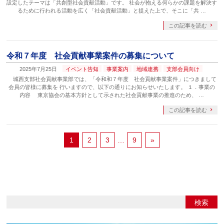
設定したテーマは「共創型社会貢献活動」です。 社会が抱える何らかの課題を解決す
るために行われる活動を広く「社会貢献活動」と捉えた上で、そこに「共 …
この記事を読む
令和７年度 社会貢献事業案件の募集について
2025年7月25日
イベント告知
事業案内
地域連携
支部会員向け
城西支部社会貢献事業部では、「令和和７年度 社会貢献事業案件」につきまして
会員の皆様に募集を 行いますので、以下の通りにお知らせいたします。 １．事業の
内容 東京協会の基本方針として示された社会貢献事業の推進のため、 …
この記事を読む
1
2
3
…
9
»