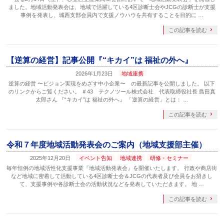
ました。地域活動発表会は、地域で活躍している4区診断士会やJCGの診断士が支援
事例を発表し、城西支部会員内で支援ノウハウを共有することを目的に …
この記事を読む
【逆算の経営】記事公開『“キカイ”は 福祉の外へ』
2026年1月23日
地域連携
逆算の経営 〜ビジョン実現をめざす中小企業〜 の最新記事を公開しました。 以下
のリンクからご覧ください。 ＃43 テクノツール株式会社 代表取締役社長 島田真
太郎さん 『“キカイ”は 福祉の外へ』 「逆算の経営」とは： …
この記事を読む
令和７年度地域活動発表会のご案内（地域支援部主催）
2025年12月20日
イベント告知
地域連携
研修・セミナー
毎年恒例の地域活性化支援事業『地域活動発表会』を開催いたします。 行政や商店街
など地域に密着して活動している4区診断士会＆JCGの代表者及び会員をお招きし
て、支援事例や各診断士会の活動状況などを発表していただきます。 地 …
この記事を読む