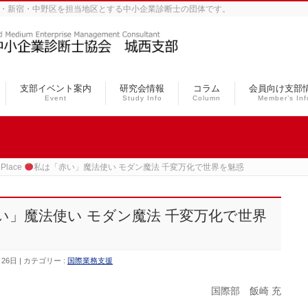
、豊島・杉並・新宿・中野区を担当地区とする中小企業診断士の団体です。
支部イベント案内
研究会情報
コラム
会員向け支部
Event
Study Info
Column
Member’s Inf
lPlace
私は「赤い」魔法使い モダン魔法 千変万化で世界を魅惑
い」魔法使い モダン魔法 千変万化で世界
月26日
カテゴリー :
国際業務支援
国際部 飯崎 充