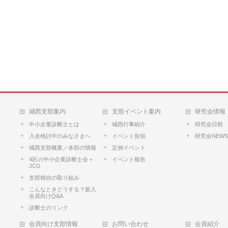
城西支部案内
支部イベント案内
研究会情報
中小企業診断士とは
城西行事紹介
研究会日程
入会検討中のみなさまへ
イベント告知
研究会NEWS
城西支部概要／各部の情報
定例イベント
4区の中小企業診断士会＋
イベント報告
JCG
支部独自の取り組み
こんなときどうする？新入
会員向けQ&A
診断士のリンク
会員向け支部情報
お問い合わせ
会員紹介