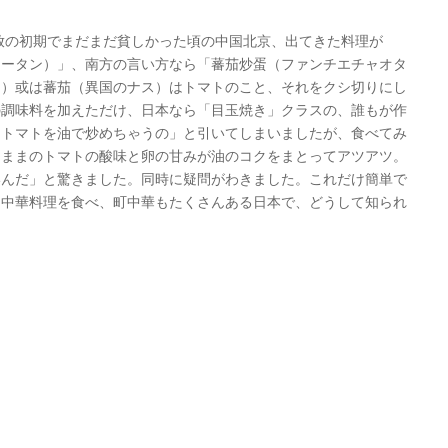
放の初期でまだまだ貧しかった頃の中国北京、出てきた料理が
チータン）」、南方の言い方なら「蕃茄炒蛋（ファンチエチャオタ
キ）或は蕃茄（異国のナス）はトマトのこと、それをクシ切りにし
の調味料を加えただけ、日本なら「目玉焼き」クラスの、誰もが作
、トマトを油で炒めちゃうの」と引いてしまいましたが、食べてみ
たままのトマトの酸味と卵の甘みが油のコクをまとってアツアツ。
いんだ」と驚きました。同時に疑問がわきました。これだけ簡単で
に中華料理を食べ、町中華もたくさんある日本で、どうして知られ