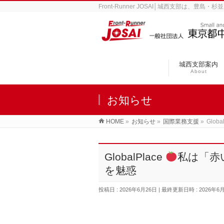
Front-Runner JOSAI│城西支部は
城西支部案内
About
お知らせ
HOME
»
お知らせ
»
国際業務支援
»
Globa
GlobalPlace
私は「赤
を魅惑
投稿日 : 2026年6月26日
最終更新日時 : 2026年6