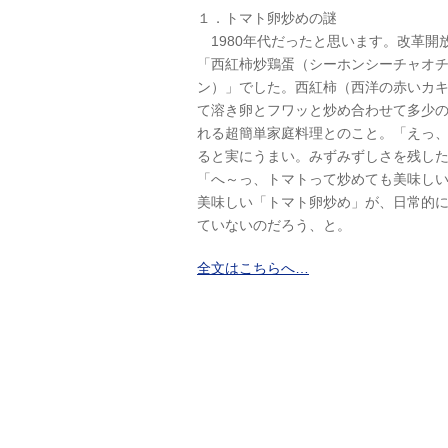
１．トマト卵炒めの謎
1980年代だったと思います。改革開
「西紅柿炒鶏蛋（シーホンシーチャオ
ン）」でした。西紅柿（西洋の赤いカ
て溶き卵とフワッと炒め合わせて多少
れる超簡単家庭料理とのこと。「えっ
ると実にうまい。みずみずしさを残し
「へ～っ、トマトって炒めても美味し
美味しい「トマト卵炒め」が、日常的
ていないのだろう、と。
全文はこちらへ…