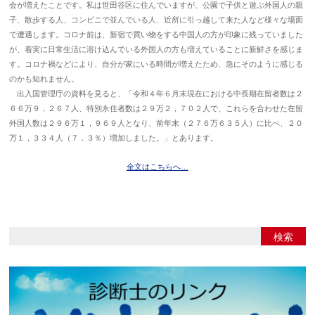
会が増えたことです。私は世田谷区に住んでいますが、公園で子供と遊ぶ外国人の親
子、散歩する人、コンビニで並んでいる人、近所に引っ越して来た人など様々な場面
で遭遇します。コロナ前は、新宿で買い物をする中国人の方が印象に残っていました
が、着実に日常生活に溶け込んでいる外国人の方も増えていることに新鮮さを感じま
す。コロナ禍などにより、自分が家にいる時間が増えたため、急にそのように感じる
のかも知れません。
出入国管理庁の資料を見ると、「令和４年６月末現在における中長期在留者数は２
６６万９，２６７人、特別永住者数は２９万２，７０２人で、これらを合わせた在留
外国人数は２９６万１，９６９人となり、前年末（２７６万６３５人）に比べ、２０
万１，３３４人（７．３％）増加しました。」とあります。
全文はこちらへ…