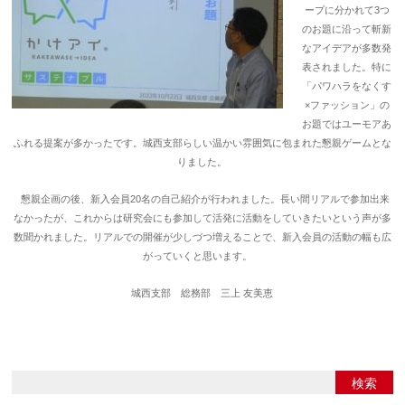
ープに分かれて3つ
のお題に沿って斬新
なアイデアが多数発
表されました。特に
「パワハラをなくす
×ファッション」の
お題ではユーモアあ
ふれる提案が多かったです。城西支部らしい温かい雰囲気に包まれた懇親ゲームとな
りました。
懇親企画の後、新入会員20名の自己紹介が行われました。長い間リアルで参加出来
なかったが、これからは研究会にも参加して活発に活動をしていきたいという声が多
数聞かれました。リアルでの開催が少しづつ増えることで、新入会員の活動の幅も広
がっていくと思います。
城西支部 総務部 三上 友美恵