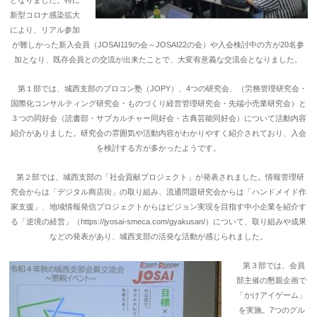
となりました。特に
新型コロナ感染拡大
により、リアル参加
が難しかった新入会員（JOSAI119の会～JOSAI22の会）や入会検討中の方が20名参
加となり、既存会員との交流が出来たことで、大変有意義な交流会となりました。
第１部では、城西支部のプロコン塾（JOPY）、4つの研究会、（労務管理研究会・
国際化コンサルティング研究会・ものづくり経営管理研究会・先端小売業研究会）と
３つの同好会（読書部・サブカルチャー同好会・古典芸能同好会）について活動内容
紹介がありました。研究会の雰囲気や活動内容がわかりやすく紹介されており、入会
を検討する方が多かったようです。
第２部では、城西支部の「社会貢献プロジェクト」が発表されました。情報管理研
究会からは「デジタル商店街」の取り組み、流通問題研究会からは「ハンドメイド作
家支援」、地域情報発信プロジェクトからはビジョン実現を目指す中小企業を紹介す
る「逆境の経営」（https://jyosai-smeca.com/gyakusan/）について、取り組みや成果
などの発表があり、城西支部の活発な活動が感じられました。
第３部では、会員
部主催の懇親企画で
「かけアイゲーム」
を実施。7つのグル