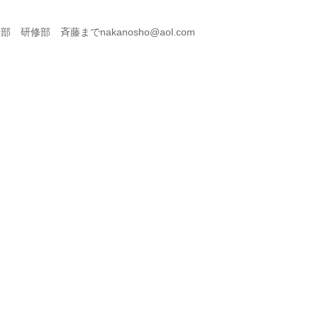
修部 斉藤までnakanosho@aol.com