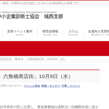
、豊島・杉並・新宿・中野区を担当地区とする中小企業診断士の団体です。
支部イベント案内
研究会情報
コラム
会員向け支部
Event
Study Info
Column
Member’s Inf
設見学会「横浜市 六角橋商店街」10月9日（水）
 六角橋商店街」10月9日（水）
月27日
カテゴリー :
イベント告知
,
研修・セミナー
,
行事・イベント
浜市神奈川区に位置し、東急東横線白楽駅沿い旧綱島街道に架か