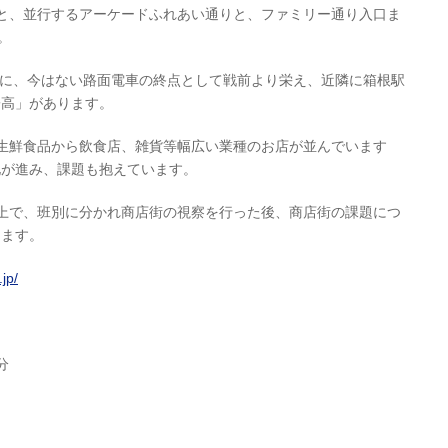
側と、並行するアーケードふれあい通りと、ファミリー通り入口ま
。
に、今はない路面電車の終点として戦前より栄え、近隣に箱根駅
子高」があります。
生鮮食品から飲食店、雑貨等幅広い業種のお店が並んでいます
化が進み、課題も抱えています。
上で、班別に分かれ商店街の視察を行った後、商店街の課題につ
ります。
jp/
分