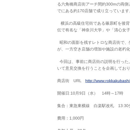
る六角橋商店街アーチ間約300mの両
でにある約170店舗で成り立っています
横浜の高級住宅街である篠原町を後背
伝で有名な「神奈川大学」や「清心女
昭和の面影を残すレトロな商店街で、
が、一方空き店舗の増加や施設の老朽
今回は、事前に商店街の説明を行った
いて意見交換を行うことを企画してお
商店街 URL
http://www.rokkakubashi.
開催日:10月9日（水） 14時～17時
集合：東急東横線 白楽駅改札 13:30
費用：1,000円