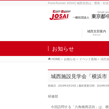
Front-Runner JOSAI│城西支部は
城西支部案内
About
お知らせ
HOME
»
お知らせ
»
イベント告知
»
城西施
城西施設見学会「横浜市
投稿日 : 2019年9月24日
最終更新日時 : 2019年9
研修部
今回訪問する「六角橋商店街」は、横