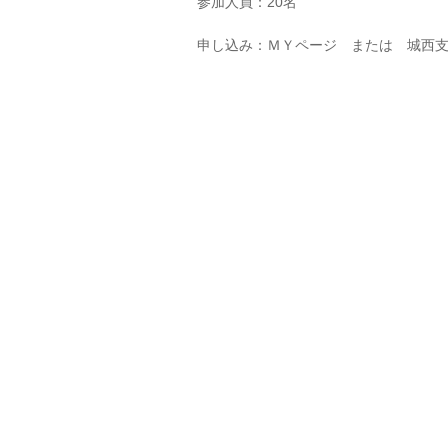
参加人員：20名
申し込み：ＭＹページ または 城西支部 研