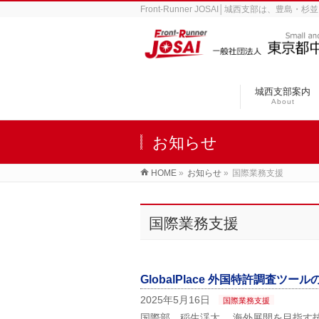
Front-Runner JOSAI│城西支部は
城西支部案内
About
お知らせ
HOME
»
お知らせ
»
国際業務支援
国際業務支援
GlobalPlace 外国特許調査ツー
2025年5月16日
国際業務支援
国際部 稲生渓太 海外展開を目指す