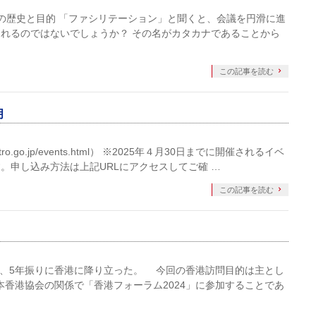
ンの歴史と目的 「ファシリテーション」と聞くと、会議を円滑に進
れるのではないでしょうか？ その名がカタカナであることから
この記事を読む
月
tro.go.jp/events.html） ※2025年４月30日までに開催されるイベ
。申し込み方法は上記URLにアクセスしてご確 …
この記事を読む
0日、5年振りに香港に降り立った。 今回の香港訪問目的は主とし
本香港協会の関係で「香港フォーラム2024」に参加することであ