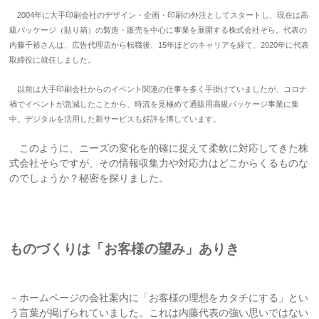
2004年に大手印刷会社のデザイン・企画・印刷の外注としてスタートし、現在は高
級パッケージ（貼り箱）の製造・販売を中心に事業を展開する株式会社そら。代表の
内藤千裕さんは、広告代理店から転職後、15年ほどのキャリアを経て、2020年に代表
取締役に就任しました。
以前は大手印刷会社からのイベント関連の仕事を多く手掛けていましたが、コロナ
禍でイベントが急減したことから、時流を見極めて通販用高級パッケージ事業に集
中。デジタルを活用した新サービスも好評を博しています。
このように、ニーズの変化を的確に捉えて柔軟に対応してきた株
式会社そらですが、その情報収集力や対応力はどこからくるものな
のでしょうか？秘密を探りました。
ものづくりは「お客様の望み」ありき
－ホームページの会社案内に「お客様の理想をカタチにする」とい
う言葉が掲げられていました。これは内藤代表の強い思いではない