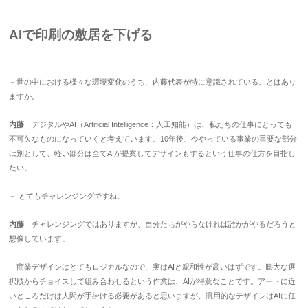
AIで印刷の敷居を下げる
－世の中における様々な環境変化のうち、内藤代表が特に意識されていることはあり
ますか。
内藤
デジタルやAI（Artificial Intelligence：人工知能）は、私たちの仕事にとっても
不可欠なものになっていくと考えています。10年後、今やっている事業の重要な部分
は別として、軽い部分は全てAIが提案してデザインもするという仕事の仕方を目指し
たい。
－ とてもチャレンジングですね。
内藤
チャレンジングではありますが、自分たちがやらなければ誰かがやるだろうと
想像しています。
商業デザインはとてもロジカルなので、実はAIと親和性が高いはずです。膨大な選
択肢からチョイスして組み合わせるという作業は、AIが得意なことです。アートに近
いところだけは人間が手掛ける必要があると思いますが、汎用的なデザインはAIに任