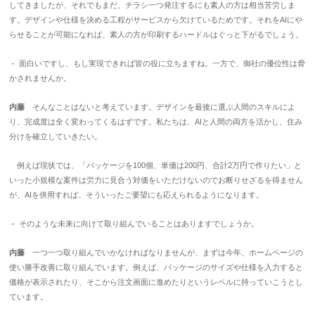
してきましたが、それでもまだ、チラシ一つ発注するにも素人の方は相当苦労しま
す。デザインや仕様を決める工程がサービスから欠けているためです。それをAIにや
らせることが可能になれば、素人の方が印刷するハードルはぐっと下がるでしょう。
－ 面白いですし、もし実現できれば皆の役に立ちますね。一方で、御社の優位性は脅
かされませんか。
内藤
そんなことはないと考えています。デザインを最後に選ぶ人間のスキルによ
り、完成度は全く変わってくるはずです。私たちは、AIと人間の両方を活かし、住み
分けを確立していきたい。
例えば現状では、「パッケージを100個、単価は200円、合計2万円で作りたい」と
いった小規模な案件は労力に見合う対価をいただけないのでお断りせざるを得ません
が、AIを併用すれば、そういったご要望にも応えられるようになります。
－ そのような未来に向けて取り組んでいることはありますでしょうか。
内藤
一つ一つ取り組んでいかなければなりませんが、まずは今年、ホームページの
使い勝手改善に取り組んでいます。例えば、パッケージのサイズや仕様を入力すると
価格が表示されたり、そこから注文画面に進めたりというレベルに持っていこうとし
ています。