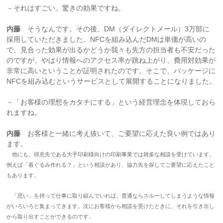
－それはすごい。驚きの効果ですね。
内藤
そうなんです。その後、DM（ダイレクトメール）3万部に
採用していただきました。NFCを組み込んだDMは単価が高いの
で、見合った効果が出るかどうか我々も先方の担当者も不安だった
のですが、やはり情報へのアクセス率が跳ね上がり、費用対効果が
非常に高いということが証明されたのです。そこで、パッケージに
NFCを組み込むというサービスとして展開することになりました。
－「お客様の理想をカタチにする」という経営理念を体現しておら
れますね。
内藤
お客様と一緒に考え抜いて、ご要望に応えた良い例ではあり
ます。
他にも、得意先である大手印刷様向けの印刷事業では雑多な相談を受けています。
例えば「着ぐるみ作れる？」という相談があり、協力先を探してご要望に応えたこと
もあります。
「思い」を持って仕事に取り組んでいれば、普通ならスルーしてしまうような情報
がいろいろと集まってきます。次にお客様から相談を受けたときに、それを引き出し
から取り出すことができるのです。