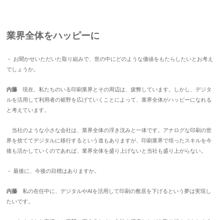
業界全体をハッピーに
－ お聞かせいただいた取り組みで、世の中にどのような価値をもたらしたいとお考え
でしょうか。
内藤
現在、私たちのいる印刷業界とその周辺は、疲弊しています。しかし、デジタ
ルを活用して利用者の裾野を広げていくことによって、業界全体がハッピーになれる
と考えています。
当社のような小さな会社は、業界全体の浮き沈みと一体です。アナログな印刷の世
界を捨ててデジタルに移行するという道もありますが、印刷業界で培ったスキルを今
後も活かしていくのであれば、業界全体を盛り上げないと当社も盛り上がらない。
－ 最後に、今後の目標はありますか。
内藤
私の在任中に、デジタルやAIを活用して印刷の敷居を下げるという夢は実現し
たいです。