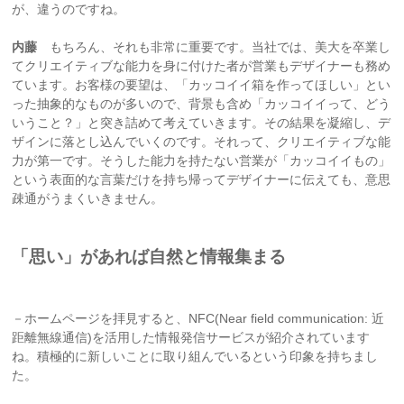
が、違うのですね。
内藤
もちろん、それも非常に重要です。当社では、美大を卒業し
てクリエイティブな能力を身に付けた者が営業もデザイナーも務め
ています。お客様の要望は、「カッコイイ箱を作ってほしい」とい
った抽象的なものが多いので、背景も含め「カッコイイって、どう
いうこと？」と突き詰めて考えていきます。その結果を凝縮し、デ
ザインに落とし込んでいくのです。それって、クリエイティブな能
力が第一です。そうした能力を持たない営業が「カッコイイもの」
という表面的な言葉だけを持ち帰ってデザイナーに伝えても、意思
疎通がうまくいきません。
「思い」があれば自然と情報集まる
－ホームページを拝見すると、NFC(Near field communication: 近
距離無線通信)を活用した情報発信サービスが紹介されています
ね。積極的に新しいことに取り組んでいるという印象を持ちまし
た。