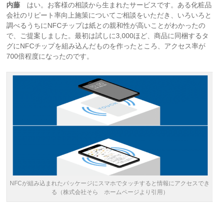
内藤
はい。お客様の相談から生まれたサービスです。ある化粧品
会社のリピート率向上施策についてご相談をいただき、いろいろと
調べるうちにNFCチップは紙との親和性が高いことがわかったの
で、ご提案しました。最初は試しに3,000ほど、商品に同梱するタ
グにNFCチップを組み込んだものを作ったところ、アクセス率が
700倍程度になったのです。
NFCが組み込まれたパッケージにスマホでタッチすると情報にアクセスでき
る（株式会社そら ホームページより引用）