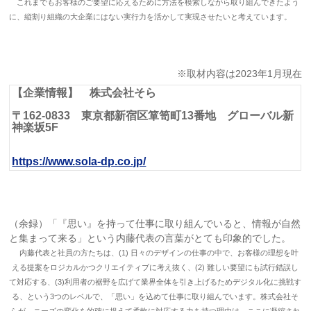
これまでもお客様のご要望に応えるために方法を模索しながら取り組んできたよう
に、縦割り組織の大企業にはない実行力を活かして実現させたいと考えています。
※取材内容は2023年1月現在
【企業情報】 株式会社そら
〒162-0833 東京都新宿区箪笥町13番地 グローバル新
神楽坂5F
https://www.sola-dp.co.jp/
（余録）
「『思い』を持って仕事に取り組んでいると、情報が自然
と集まって来る」という内藤代表の言葉がとても印象的でした。
内藤代表と社員の方たちは、(1) 日々のデザインの仕事の中で、お客様の理想を叶
える提案をロジカルかつクリエイティブに考え抜く、(2) 難しい要望にも試行錯誤し
て対応する、(3)利用者の裾野を広げて業界全体を引き上げるためデジタル化に挑戦す
る、という3つのレベルで、「思い」を込めて仕事に取り組んでいます。株式会社そ
らが、ニーズの変化を的確に捉えて柔軟に対応する力を持つ理由は、ここに凝縮され