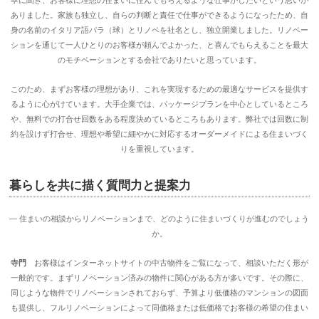
寧に聞き、お客様に理想の住まいに住んでもらえるような仕事がしたいという思いが
ありました。家族も独立し、自らの判断と責任で仕事ができるようになったため、自
身の名前のイタリア語パラ（球）とリノベを社名とし、独立開業しました。リノベー
ションを通じて一人ひとりのお客様が頼んでよかった、と喜んでもらえることを最大
のモチベーションとする会社でありたいと思っています。
このため、まずお客様の理想があり、これを実現するための最適なサービスを提供す
るように心がけています。大手企業では、パッケージプランを中心としているところ
や、無料での打合せ回数をある程度決めているところもあります。弊社では回数に制
約を設けず打合せ、理想や希望に細やかに対応するオーダーメイドによる住まいづく
りを重視しています。
暮らしを共に描く質問力と提案力
― 住まいの相談からリノベーションまで、どのように住まいづくりが進むのでしょう
か。
寺門
お客様はインターネットサイトの中古物件をご覧になって、相談いただく形が
一般的です。まずリノベーション済みの物件に関心がある方が多いです。その際に、
同じような物件でリノベーションされておらず、予算より低価格のマンションの図面
も提供し、フルリノベーションによって同価格または低価格でお客様の希望の住まい