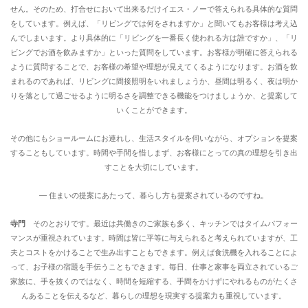
せん。そのため、打合せにおいて出来るだけイエス・ノーで答えられる具体的な質問
をしています。例えば、「リビングでは何をされますか」と聞いてもお客様は考え込
んでしまいます。より具体的に「リビングを一番長く使われる方は誰ですか」、「リ
ビングでお酒を飲みますか」といった質問をしています。お客様が明確に答えられる
ように質問することで、お客様の希望や理想が見えてくるようになります。お酒を飲
まれるのであれば、リビングに間接照明をいれましょうか、昼間は明るく、夜は明か
りを落として過ごせるように明るさを調整できる機能をつけましょうか、と提案して
いくことができます。
その他にもショールームにお連れし、生活スタイルを伺いながら、オプションを提案
することもしています。時間や手間を惜しまず、お客様にとっての真の理想を引き出
すことを大切にしています。
― 住まいの提案にあたって、暮らし方も提案されているのですね。
寺門
そのとおりです。最近は共働きのご家族も多く、キッチンではタイムパフォー
マンスが重視されています。時間は皆に平等に与えられると考えられていますが、工
夫とコストをかけることで生み出すこともできます。例えば食洗機を入れることによ
って、お子様の宿題を手伝うこともできます。毎日、仕事と家事を両立されているご
家族に、手を抜くのではなく、時間を短縮する、手間をかけずにやれるものがたくさ
んあることを伝えるなど、暮らしの理想を現実する提案力も重視しています。