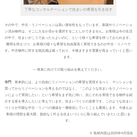
丁寧なコンサルテーションで住まいの希望を引き出す
その中で、中古・リノベーションは高い潜在性をもっています。新築やリノベーショ
ン済み物件は、そこに入るか否かを選択することしかできません。お客様は今の生活
の中で、住まいがこうであったらよいのに、という様々な希望を持っておられます。
費用を抑えつつ、お客様の様々な希望を自由度高く実現できるのが中古・リノベで
す。中古物件に対する抵抗感は減っており、今後ますます需要が高まっていくと思い
ます。
― 将来に向けての取り組みを教えてください。
寺門
将来的には、より自由にリノベーションの希望を実現するべく、マンションを
買ってからリノベーションを考えるのではなく、「このような住まいをリノベーショ
ンによって実現したい」という希望をまず先に伺い、次にそれを実現できる物件を紹
介する形を導入したいと考えています。住まいづくりの逆算です。このような住まい
づくりが可能な中古・リノベの価値を一層発信していくことも重視します。今後もお
客様の理想を最大限、負担なく叶える住まいづくりに取り組んでいきたいと思いま
す。
※ 取材内容は2025年4月現在