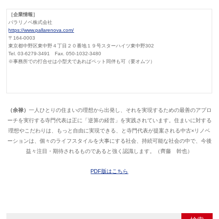
［企業情報］
パラリノベ株式会社
https://www.pallarenova.com/
〒164-0003
東京都中野区東中野４丁目２０番地１９号スターハイツ東中野302
Tel. 03-6279-3491 Fax. 050-1032-3480
※事務所での打合せは小型犬であればペット同伴も可（要オムツ）
（余禄）
一人ひとりの住まいの理想から出発し、それを実現するための最善のアプロ
ーチを実行する寺門代表は正に「逆算の経営」を実践されています。住まいに対する
理想やこだわりは、もっと自由に実現できる、と寺門代表が提案される中古×リノベ
ーションは、個々のライフスタイルを大事にする社会、持続可能な社会の中で、今後
益々注目・期待されるものであると強く認識します。（齊藤 幹也）
PDF版はこちら