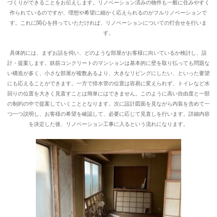
づくりができることをお伝えします。リノベーション済みの物件も一般に住みやすく
作られているのですが、理想や希望に細かく応えられるのがフルリノベーションで
す。これに関心を持っていただければ、リノベーションについての打合せを行いま
す。
具体的には、まずお話を伺い、どのような部屋がお客様に向いているか検討し、設
計・提案します。鉄筋コンクリートのマンションは基本的に壁を取り払っても問題な
い構造が多く、小さな部屋が複数あるより、大きなリビングにしたい、といった要望
にも応えることができます。一方で排水管の位置は容易に変えられず、トイレなど水
回りの位置を大きく見直すことは簡単にはできません。このように高い自由度と一部
の制約の中で提案していくこととなります。次に設計図面を見ながら内装を含めて一
つ一つ説明し、お客様の希望を確認して、必要に応じて見直しを行います。詳細内容
を決定した後、リノベーション工事に入るという流れになります。