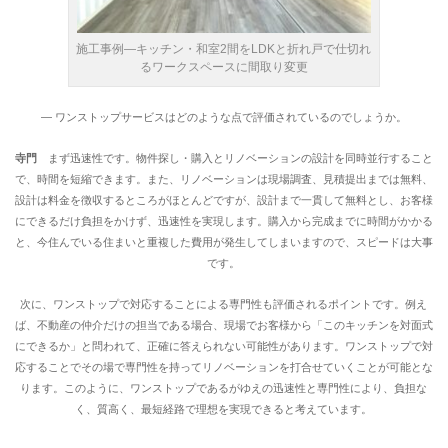
施工事例―キッチン・和室2間をLDKと折れ戸で仕切れ
るワークスペースに間取り変更
― ワンストップサービスはどのような点で評価されているのでしょうか。
寺門
まず迅速性です。物件探し・購入とリノベーションの設計を同時並行すること
で、時間を短縮できます。また、リノベーションは現場調査、見積提出までは無料、
設計は料金を徴収するところがほとんどですが、設計まで一貫して無料とし、お客様
にできるだけ負担をかけず、迅速性を実現します。購入から完成までに時間がかかる
と、今住んでいる住まいと重複した費用が発生してしまいますので、スピードは大事
です。
次に、ワンストップで対応することによる専門性も評価されるポイントです。例え
ば、不動産の仲介だけの担当である場合、現場でお客様から「このキッチンを対面式
にできるか」と問われて、正確に答えられない可能性があります。ワンストップで対
応することでその場で専門性を持ってリノベーションを打合せていくことが可能とな
ります。このように、ワンストップであるがゆえの迅速性と専門性により、負担な
く、質高く、最短経路で理想を実現できると考えています。