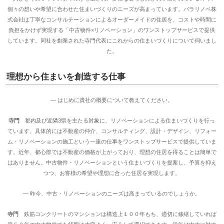
個々の想いや希望に合わせた住まいづくりのニーズが高まっています。パラリノベ株
式会社は丁寧なコンサルテーションによるオーダーメイドの住居を、コストや時間に
負担をかけず実現する「中古物件×リノベーション」のワンストップサービスで提供
しています。同社を創業された寺門代表にこれからの住まいづくりについて伺いまし
た。
理想から住まいを創造する仕事
― はじめに貴社の概要について教えてください。
寺門
都内及び近隣3県を主たる対象に、リノベーションによる住まいづくりを行っ
ています。具体的には不動産の仲介、コンサルティング、設計・デザイン、リフォー
ム・リノベーションの施工という一連の仕事をワンストップサービスで提供していま
す。近年、都心部では不動産の価格が上がっており、理想の住居を得ることは簡単で
はありません。中古物件・リノベーションという住まいづくりを提案し、予算を抑え
つつ、お客様の希望や理想に合った住居を実現します。
― 昨今、中古・リノベーションのニーズは高まっているのでしょうか。
寺門
鉄筋コンクリートのマンションは構造上１００年もち、適切に修繕していれば