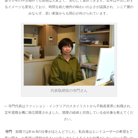
築５０年の中古物件でも状態は大変よく、安心して選択できます。近年は中古に対す
るイメージも変化しており、時間を経た物件の味わいのよさが認識され、シニア層の
みならず、若い家族からも関心が向けられています。
代表取締役の寺門さん
― 寺門代表はファッション・インテリアのスタイリストから不動産業界に転職され、
定年退職を機に独立開業されました。開業の経緯と目指している会社像を教えてくだ
さい。
寺門
前職ではB to Bの仕事がほとんどでした。私自身はエンドユーザーの希望を丁