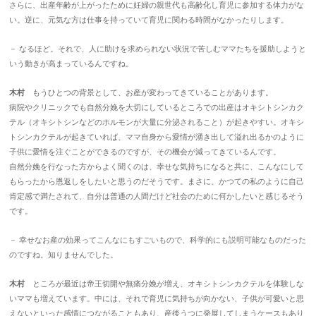
さらに、出産年齢が上がったために妊婦の親世代も高齢化し育児に参加する体力がな
い。逆に、元気な方は仕事を持っていて育児に関わる時間がなかったりします。
－ なるほど。それで、人に助けを求められない状況で苦しむママたちを援助しようと
いう動きが高まっているんですね。
木村
もうひとつの背景として、お産が変わってきていることがあります。
病院やクリニックでも自然分娩を大切にしているところでの出産はオキシトシンカク
テル（オキシトシンなどのホルモンが大量に分泌されること）が起きやすい。オキシ
トシンカクテルが起きていれば、ママ自身から愛情が湧き出して溢れ出るかのように
子供に愛情を注ぐことができるのですが、その機会が減ってきているんです。
自然分娩を行なった方からよく聞くのは、幸せな気持ちになると共に、こんなにして
もらったから恩返しをしたいと思うのだそうです。まさに、かつての私のように自己
肯定感で満たされて、自分は普通の人間だけど社会のために何かしたいと感じるそう
です。
－ 幸せなお産の効果ってこんなにもすごいもので、科学的にも説明可能なものだった
のですね。知りませんでした。
木村
ところが最近は帝王切開や無痛分娩が増え、オキシトシンカクテルを体験しな
いママも増えています。中には、それで育児に気持ちが向かない、子供が可愛いと思
えないといった感情につながることもあり、産後うつに発展してしまうケースもあり