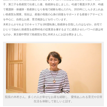
子、第三子を助産院で出産した後、助産師を志しました。41歳で看護大学入学、45歳
で看護師・保健師・助産師となり各地で経験を積んだのち、2015年にしらさぎふれあ
い助産院を開業。現在は、産後の母親の心身の回復をサポートする産後ケアサービス
を中心に、自然なお産、育児相談などを行っています。
木村さんがそれまでのキャリアを180度転換し助産師を目指したのはなぜか。自宅で
ひとりで始めた助産院を総勢60名の従業員を擁するまでに成長させたパワーの源は何
なのか。東京都中野区で助産院を営む木村さんにお話を聞きました。
院長の木村さん。多くの人が幸せなお産を経験し、愛情あふれる育児や日常
生活を体験して欲しいと話す。