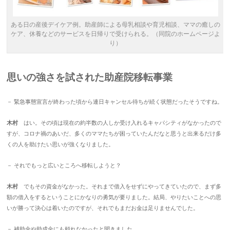
ある日の産後デイケア例。助産師による母乳相談や育児相談、ママの癒しの
ケア、休養などのサービスを日帰りで受けられる。（同院のホームページよ
り）
思いの強さを試された助産院移転事業
－ 緊急事態宣言が終わった頃から連日キャンセル待ちが続く状態だったそうですね。
木村
はい。その頃は現在の約半数の人しか受け入れるキャパシティがなかったので
すが、コロナ禍のあいだ、多くのママたちが困っていたんだなと思うと出来るだけ多
くの人を助けたい思いが強くなりました。
－ それでもっと広いところへ移転しようと？
木村
でもその資金がなかった。それまで借入をせずにやってきていたので、まず多
額の借入をするということにかなりの勇気が要りました。結局、やりたいことへの思
いが勝って決心は着いたのですが、それでもまだお金は足りませんでした。
－ 補助金や助成金にも頼れなかったと聞きました。