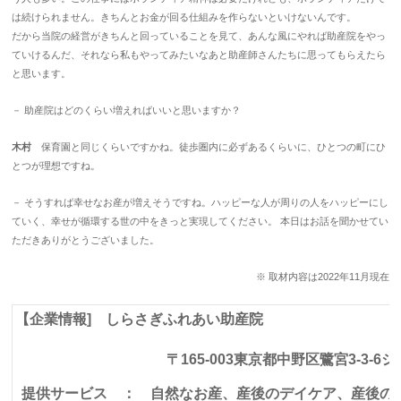
は続けられません。きちんとお金が回る仕組みを作らないといけないんです。
だから当院の経営がきちんと回っていることを見て、あんな風にやれば助産院をやっ
ていけるんだ、それなら私もやってみたいなあと助産師さんたちに思ってもらえたら
と思います。
－ 助産院はどのくらい増えればいいと思いますか？
木村
保育園と同じくらいですかね。徒歩圏内に必ずあるくらいに、ひとつの町にひ
とつが理想ですね。
－ そうすれば幸せなお産が増えそうですね。ハッピーな人が周りの人をハッピーにし
ていく、幸せが循環する世の中をきっと実現してください。 本日はお話を聞かせてい
ただきありがとうございました。
※ 取材内容は2022年11月現在
【企業情報]
しらさぎふれあい助産院
〒165-003東京都中野区鷺宮3-3-
提供サービス ： 自然なお産、産後のデイケア、産後の