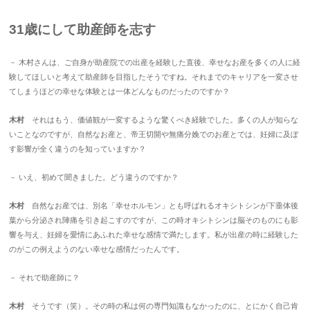
31歳にして助産師を志す
－ 木村さんは、ご自身が助産院での出産を経験した直後、幸せなお産を多くの人に経
験してほしいと考えて助産師を目指したそうですね。それまでのキャリアを一変させ
てしまうほどの幸せな体験とは一体どんなものだったのですか？
木村
それはもう、価値観が一変するような驚くべき経験でした。多くの人が知らな
いことなのですが、自然なお産と、帝王切開や無痛分娩でのお産とでは、妊婦に及ぼ
す影響が全く違うのを知っていますか？
－ いえ、初めて聞きました。どう違うのですか？
木村
自然なお産では、別名「幸せホルモン」とも呼ばれるオキシトシンが下垂体後
葉から分泌され陣痛を引き起こすのですが、この時オキシトシンは脳そのものにも影
響を与え、妊婦を愛情にあふれた幸せな感情で満たします。私が出産の時に経験した
のがこの例えようのない幸せな感情だったんです。
－ それで助産師に？
木村
そうです（笑）。その時の私は何の専門知識もなかったのに、とにかく自己肯