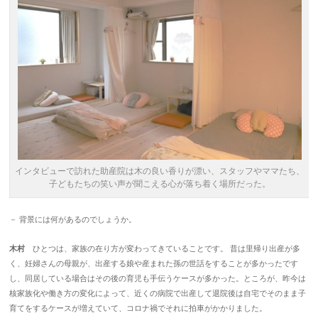
インタビューで訪れた助産院は木の良い香りが漂い、スタッフやママたち、
子どもたちの笑い声が聞こえる心が落ち着く場所だった。
－ 背景には何があるのでしょうか。
木村
ひとつは、家族の在り方が変わってきていることです。 昔は里帰り出産が多
く、妊婦さんの母親が、出産する娘や産まれた孫の世話をすることが多かったです
し、同居している場合はその後の育児も手伝うケースが多かった。ところが、昨今は
核家族化や働き方の変化によって、近くの病院で出産して退院後は自宅でそのまま子
育てをするケースが増えていて、コロナ禍でそれに拍車がかかりました。