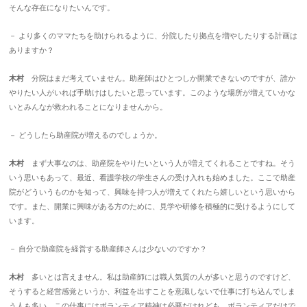
そんな存在になりたいんです。
－ より多くのママたちを助けられるように、分院したり拠点を増やしたりする計画は
ありますか？
木村
分院はまだ考えていません。助産師はひとつしか開業できないのですが、誰か
やりたい人がいれば手助けはしたいと思っています。このような場所が増えていかな
いとみんなが救われることになりませんから。
－ どうしたら助産院が増えるのでしょうか。
木村
まず大事なのは、助産院をやりたいという人が増えてくれることですね。そう
いう思いもあって、最近、看護学校の学生さんの受け入れも始めました。ここで助産
院がどういうものかを知って、興味を持つ人が増えてくれたら嬉しいという思いから
です。また、開業に興味がある方のために、見学や研修を積極的に受けるようにして
います。
－ 自分で助産院を経営する助産師さんは少ないのですか？
木村
多いとは言えません。私は助産師には職人気質の人が多いと思うのですけど、
そうすると経営感覚というか、利益を出すことを意識しないで仕事に打ち込んでしま
う人も多い。この仕事にはボランティア精神は必要だけれども、ボランティアだけで