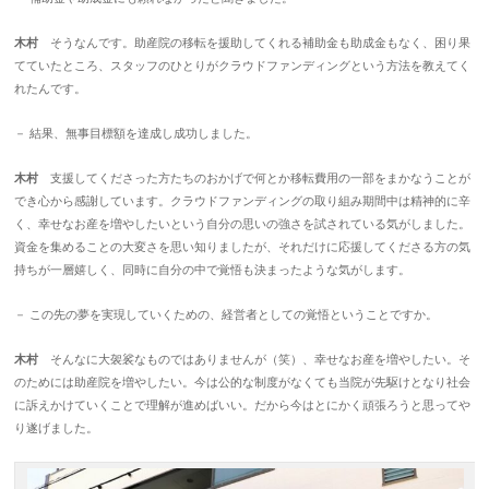
木村
そうなんです。助産院の移転を援助してくれる補助金も助成金もなく、困り果
てていたところ、スタッフのひとりがクラウドファンディングという方法を教えてく
れたんです。
－ 結果、無事目標額を達成し成功しました。
木村
支援してくださった方たちのおかげで何とか移転費用の一部をまかなうことが
でき心から感謝しています。クラウドファンディングの取り組み期間中は精神的に辛
く、幸せなお産を増やしたいという自分の思いの強さを試されている気がしました。
資金を集めることの大変さを思い知りましたが、それだけに応援してくださる方の気
持ちが一層嬉しく、同時に自分の中で覚悟も決まったような気がします。
－ この先の夢を実現していくための、経営者としての覚悟ということですか。
木村
そんなに大袈裟なものではありませんが（笑）、幸せなお産を増やしたい。そ
のためには助産院を増やしたい。今は公的な制度がなくても当院が先駆けとなり社会
に訴えかけていくことで理解が進めばいい。だから今はとにかく頑張ろうと思ってや
り遂げました。