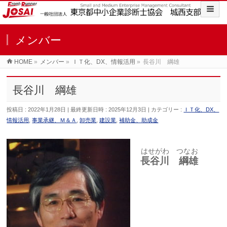
メンバー
HOME
»
メンバー
»
ＩＴ化、DX、情報活用
»
長谷川 綱雄
長谷川 綱雄
投稿日 : 2022年1月28日
最終更新日時 : 2025年12月3日
カテゴリー :
ＩＴ化、DX、
情報活用
,
事業承継、Ｍ＆Ａ
,
卸売業
,
建設業
,
補助金、助成金
はせがわ つなお
長谷川 綱雄