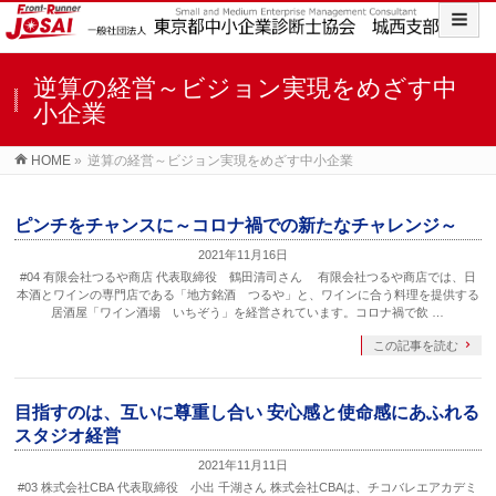
逆算の経営～ビジョン実現をめざす中
小企業
HOME
»
逆算の経営～ビジョン実現をめざす中小企業
ピンチをチャンスに～コロナ禍での新たなチャレンジ～
2021年11月16日
#04 有限会社つるや商店 代表取締役 鶴田清司さん 有限会社つるや商店では、日
本酒とワインの専門店である「地方銘酒 つるや」と、ワインに合う料理を提供する
居酒屋「ワイン酒場 いちぞう」を経営されています。コロナ禍で飲 …
この記事を読む
目指すのは、互いに尊重し合い 安心感と使命感にあふれる
スタジオ経営
2021年11月11日
#03 株式会社CBA 代表取締役 小出 千湖さん 株式会社CBAは、チコバレエアカデミ