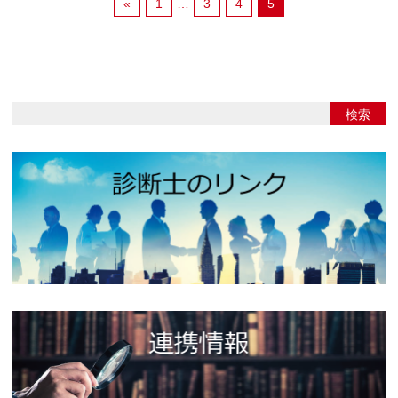
«
1
…
3
4
5