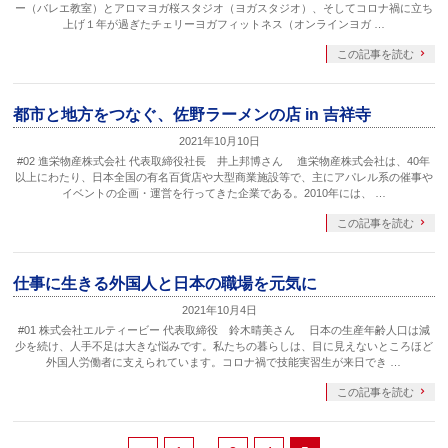
ー（バレエ教室）とアロマヨガ桜スタジオ（ヨガスタジオ）、そしてコロナ禍に立ち
上げ１年が過ぎたチェリーヨガフィットネス（オンラインヨガ …
この記事を読む
都市と地方をつなぐ、佐野ラーメンの店 in 吉祥寺
2021年10月10日
#02 進栄物産株式会社 代表取締役社長 井上邦博さん 進栄物産株式会社は、40年
以上にわたり、日本全国の有名百貨店や大型商業施設等で、主にアパレル系の催事や
イベントの企画・運営を行ってきた企業である。2010年には、 …
この記事を読む
仕事に生きる外国人と日本の職場を元気に
2021年10月4日
#01 株式会社エルティービー 代表取締役 鈴木晴美さん 日本の生産年齢人口は減
少を続け、人手不足は大きな悩みです。私たちの暮らしは、目に見えないところほど
外国人労働者に支えられています。コロナ禍で技能実習生が来日でき …
この記事を読む