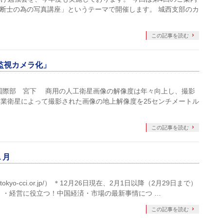
診断士の為の写真講座」というテーマで開催します。 城西支部のカ
この記事を読む
星の監視カメラ化」
国際部 宮下 商用の人工衛星画像の解像度は年々向上し、撮影
業衛星によって撮影された画像の地上解像度を25センチメートル
この記事を読む
１月
tokyo-cci.or.jp/） ＊12月26日現在、2月1日以降（2月29日まで）
 ・経営に役立つ！中国経済・市場の最新事情につ …
この記事を読む